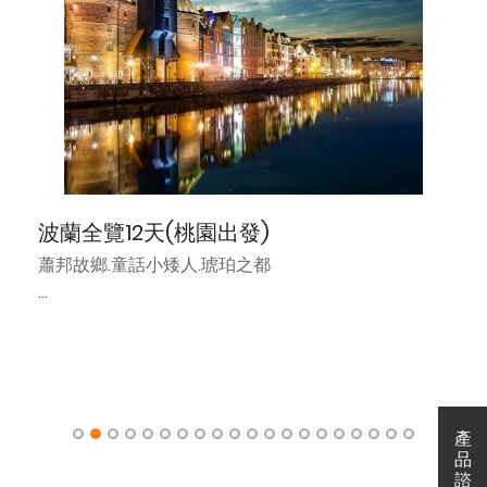
波蘭全覽12天(桃園出發)
蕭邦故鄉.童話小矮人.琥珀之都
🌍 獨家鉅獻：地心探險．雙地下城奇觀
•【捷克地心漂流．摩拉維亞鐘乳石洞】
•【波蘭地下水晶宮．維利奇卡鹽礦】
📸 視覺饗宴：鏡頭下的童話與琥珀色
•【琥珀之都．格但斯克】
產
產
•【尋找百變小矮人．樂斯拉夫】
品
諮
•【童話般的繽紛廣場．波茲南】