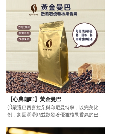
【心典咖啡】黃金曼巴
(1)嚴選巴西喜拉朵與印尼曼特寧，以完美比
例，將圓潤滑順並散發著優雅核果香氣的巴
西，與厚實甘醇的曼特寧，調和成剛柔並濟且
充滿豐富變化性的黃金曼巴。