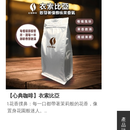
(2)巴西喜拉朵咖啡香氣濃郁，喝起來有巧克
力和堅果的滑順感，特別具有「清甜、溫潤順
口」的特徵，超級順口！
(3)印尼曼特寧咖啡香氣濃厚，帶有堅果的風
味，口感滑順，餘韻帶一點微甜和巧克力風
味，暖暖的幸福感直接湧上來！
【心典咖啡】衣索比亞
1.花香撲鼻：每一口都帶著茉莉般的花香，像
置身花園般迷人。
2.水果風味：有如熱帶水果般的酸甜口感，特
產
產
別清新爽口！
品