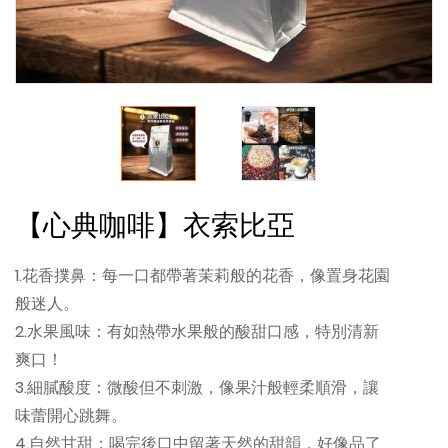
【心典咖啡】衣索比亞
1.花香撲鼻：每一口都帶著茉莉般的花香，像置身花園
般迷人。
2.水果風味：有如熱帶水果般的酸甜口感，特別清新
爽口！
3.細膩酸度：微酸但不刺激，像果汁般輕柔順滑，讓
味蕾開心跳舞。
4.自然甘甜：喝完後口中留著天然的甜韻，好像品了