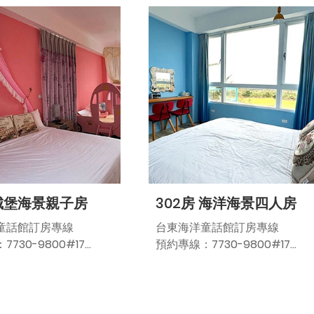
住
生辦理入住
※6歲以下小孩免費入住（入住
天需出示證件）。
※6歲~12歲不佔床加人頭費$80
T4000/晚
定 價：NT4000/晚
元/人（含早餐和備品）。
T2800/晚
平 日：NT2800/晚
T3600/晚
假 日：NT3600/晚
NT4000/晚
連續假期：NT4000/晚
NT4000/晚
農曆春節：NT4000/晚
:
平假日定義:
：週日～週四
平 日：週日～週四
：週五、週六
假 日：週五、週六
：三天以上連續假期前
連續假期：三天以上連續假期前
 城堡海景親子房
302房 海洋海景四人房
8假期、清明節、勞動假
夕（228假期、清明節、勞動假
節、中秋節、國慶日、
期、端午節、中秋節、國慶日、
童話館訂房專線
台東海洋童話館訂房專線
跨年）
730-9800#17
預約專線：7730-9800#17
定價4000
農曆年節:定價4000
身份證向民宿管家候先
記得儶帶身份證向民宿管家候先
住
生辦理入住
下小孩免費入住（入住當
※6歲以下小孩免費入住（入住
證件）。
天需出示證件）。