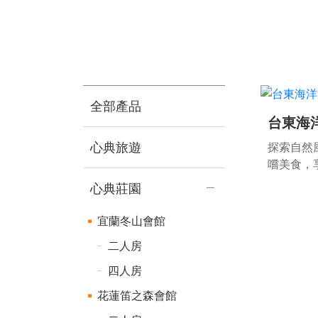
全部產品
台東海
心典旅遊
探索自然
嚐美食，
特台東之
心典莊園
宜蘭冬山會館
台東海洋
二人房
地址：
台東縣東
四人房
(台11線138.
花蓮笛之森會館
預約專線：7
請務必攜