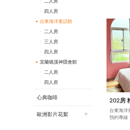
二人房
小姐辦理
四人房
預約專線
台東海洋童話館
周一至周五 
二人房
三人房
民宿編號：
四人房
宜蘭礁溪神隱會館
二人房
四人房
心典咖啡
202房
台東海洋
歐洲影片花絮
預約專線：7
記得儶帶