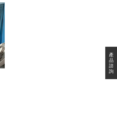
生辦理入住
當
※6歲以下小孩免費入住（入住當
天需出示證件）。
0
※6歲~12歲不佔床加人頭費$800
定 價：NT6000/晚
元/人（含早餐和備品）。
平 日：NT4200/晚
假 日：NT5400/晚
連續假期：NT6000/晚
農曆春節：NT6000/晚
平假日定義:
產
產
平 日：週日～週四
品
假 日：週五、週六
諮
連續假期：三天以上連續假期前
詢
夕（228假期、清明節、勞動假
期、端午節、中秋節、國慶日、
跨年）
農曆年節:定價6000
當
※6歲以下小孩免費入住（入住當
天需出示證件）。