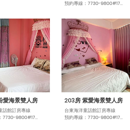
預約專線：7730-9800#17
入住
記得儶帶身份證向民宿管家候先
生辦理入住
營業時間：
AM9:30-PM6:00
定 價：NT5000/晚
台東縣民宿第1977號
平 日：NT3500/晚
假 日：NT4500/晚
連續假期：NT5000/晚
農曆春節：NT5000/晚
平假日定義:
平 日：週日～週四
假 日：週五、週六
連續假期：三天以上連續假期前
 粉愛海景雙人房
203房 紫愛海景雙人房
夕（228假期、清明節、勞動假
期、端午節、中秋節、國慶日、
童話館訂房專線
台東海洋童話館訂房專線
跨年）
730-9800#17
預約專線：7730-9800#17
農曆年節:定價5000
身份證向民宿管家候先
記得儶帶身份證向民宿管家候先