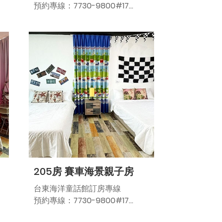
預約專線：7730-9800#17
記得儶帶身份證向民宿管家候先
生辦理入住
定 價：NT6000/晚
平 日：NT4200/晚
假 日：NT5400/晚
連續假期：NT6000/晚
農曆春節：NT6000/晚
平假日定義:
平 日：週日～週四
假 日：週五、週六
連續假期：三天以上連續假期前
205房 賽車海景親子房
夕（228假期、清明節、勞動假
期、端午節、中秋節、國慶日、
台東海洋童話館訂房專線
跨年）
預約專線：7730-9800#17
農曆年節:定價6000
記得儶帶身份證向民宿管家候先