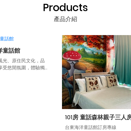
Products
產品介紹
洋童話館
風光、原住民文化，品
享受悠閒氛圍，體驗獨
旅。
童話館
河鄉隆昌村隆昌3-9號
101房 童話森林親子三人
1K)
730-9800#17
台東海洋童話館訂房專線
帶身分證向民宿管家張