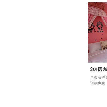
生辦理入
定 價：N
平 日：N
假 日：N
連續假期：
農曆春節：
平假日定義
平 日
假 日
連續假期
301房
夕（22
期、端午
台東海洋
跨年）
預約專線：7
農曆年節:
記得儶帶
生辦理入
※6歲以
天需出示