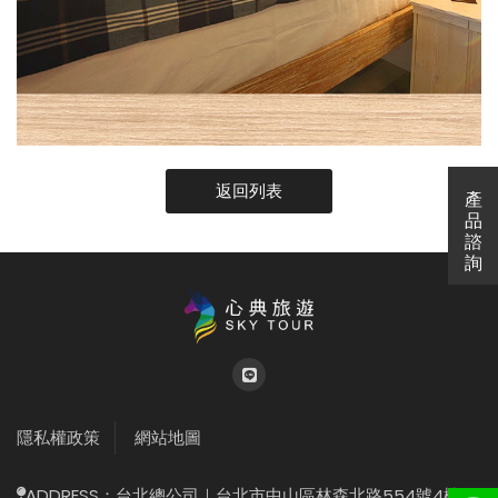
返回列表
產
產
品
諮
詢
{%$gConfig.web_title
隱私權政策
網站地圖
ADDRESS：
台北總公司｜台北市中山區林森北路554號4樓