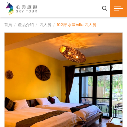
心典旅遊SKY TOUR 
展開選
產品諮詢
首頁
產品介紹
四人房
102房 水漾Villa 四人房