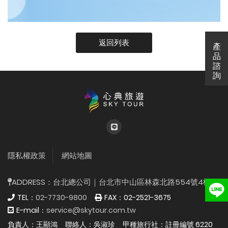
返回列表
產
產
品
諮
詢
{%$gConfig.web_title
隱私權政策
網站地圖
ADDRESS：
台北總公司｜台北市中山區林森北路554號4樓
TEL：
02-7730-9800
FAX：
02-2521-3675
E-mail：
service@skytour.com.tw
負責人：王顯鴻
聯絡人：吳淑珍
甲種旅行社：註冊編號 6220