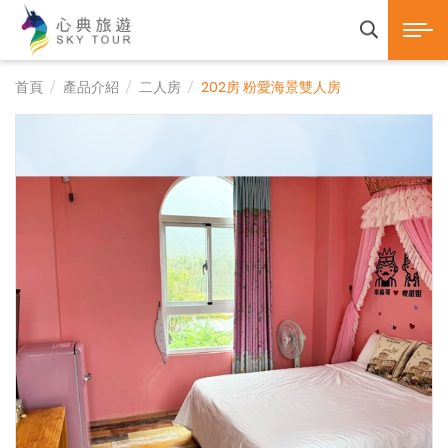
心典旅遊SKY TOUR 
展開選
產品諮詢
首頁
產品介紹
二人房
202房 粉愛海景雙人房