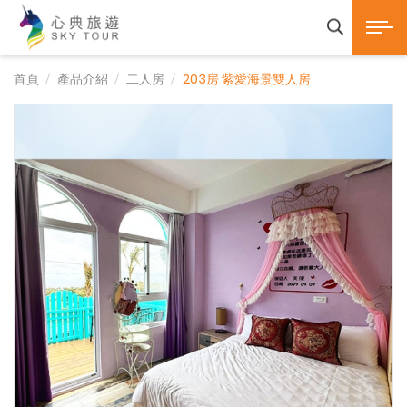
心典旅遊SKY TOUR 
展開選
產品諮詢
首頁
產品介紹
二人房
203房 紫愛海景雙人房