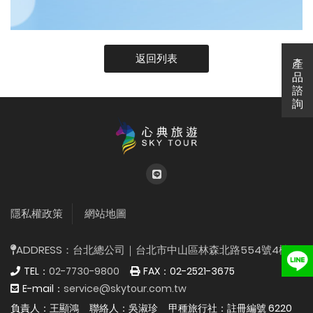
返回列表
產
產
品
諮
詢
{%$gConfig.web_title
隱私權政策
網站地圖
ADDRESS：
台北總公司｜台北市中山區林森北路554號4樓
TEL：
02-7730-9800
FAX：
02-2521-3675
E-mail：
service@skytour.com.tw
負責人：王顯鴻
聯絡人：吳淑珍
甲種旅行社：註冊編號 6220